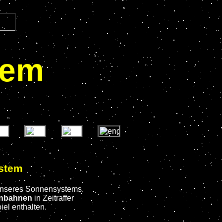
tem
ystem
 unseres Sonnensystems.
enbahnen
in Zeitraffer
iel enthalten.