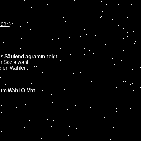
1024)
ls
Säulendiagramm
zeigt.
ur Sozialwahl,
eren Wahlen.
zum Wahl-O-Mat
.