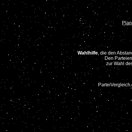
Plan
Wahlhilfe
, die den Absta
Den Parteienv
zur Wahl de
ParteiVergleich